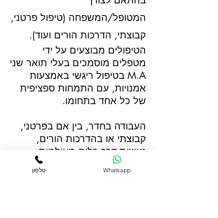
בהתאם לצורך
המטופל/המשפחה (טיפול פרטני,
קבוצתי, הדרכות הורים ועוד).
הטיפולים מבוצעים על ידי
מטפלים מוסמכים בעלי תואר שני
M.A בטיפול ריגשי באמצעות
אמנויות, עם התמחות ספציפית
של כל אחד בתחומו.
העבודה בחדר, בין אם בפרטני,
קבוצתי או בהדרכות הורים,
נעשית דרך כלים מעולמות
האמנות השונים (אמנות פלסטית,
Whatsapp
טלפון
פסיכודרמה, ביבליותרפיה, דרמה
ועוד) מתוך אמונה שהאמנות
והיצירתיות מעלות את
הספונטיניות בחדר ומורידות את