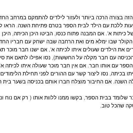
הזה בצורה הרכה ביותר ולעזור לילדים להתמקם במרחב החד
יעות ללכת עם הילד לבית הספר בטרם פתיחת השנה. הראו לו
ל כיתות א'. אם המבנה פתוח כנסו, הביטו היכן הכיתה, היכן 
הקולר שבו ימלא מים ואת הרחבה שבה ישחק עם חבריו החדש
ם את הילדים שעולים איתו לכיתה א', אם ישנו חבר מוכר תאמ
הכניסה עם חבר מקלה על החששות), נסו אפילו לתאם את סיב
פר עם אותו חבר. אם אין חבר מוכר שעולה איתו לכיתה א', 
ו בכיתה, נסו ליצור קשר עם ההורים לפני תחילת הלימודים 
ה השנה. אם החיבור מוצלח חברו אותם בכניסה בשער בית ה
 שלומד בבית הספר, בקשו ממנו ללוות אותו ( רק אם נוח ונע
קה שהכל טוב. 