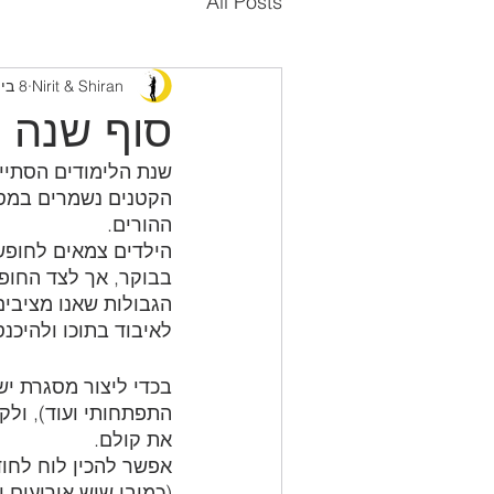
All Posts
Nirit & Shiran
8 ביולי 2022
סוף שנה
שנת הלימודים הסתיימ
הקטנים נשמרים במסגר
ההורים.
הילדים צמאים לחופש
בבוקר, אך לצד החופש
הגבולות שאנו מציבי
לאיבוד בתוכו ולהיכנס
בכדי ליצור מסגרת יש
התפתחותי ועוד), ול
את קולם.
אפשר להכין לוח לחוד
(כמובן שיש אירועים 