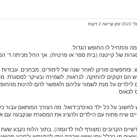
זמן קריאה 2 דקות
ה והתחיל לו החופש הגדול.
ות של קייטנה (בית ספר או פרטית), אך החל מכיתה ד' המס
, ומחפשים פורקן לאחר שנה של לימודים, מבחנים, עבודות 
 הם זקוקים להחזקה, לנראות, לשמירה ובעיקר למסגרת. מסג
ם לילדים על מנת לשמור עליהם ולאפשר להם להינות מהחופש
 לכאוס.
 לחשוב על כל ילד כאינדבידואל, מה הצורך המותאם עבור כל
קיים שיח פתוח עם הילדים ולהציג את המסגרת שנקבעה עם 
שיים הקרובים (מצורף לוח לדוגמה), בתוך הלוח נקבע שעת 
יוצאים מן הכלל וימי שישי שבהם ניתן להתגמש ולחרוג מהשע