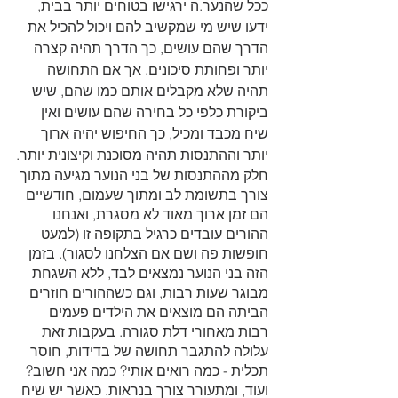
ככל שהנער.ה ירגישו בטוחים יותר בבית, 
ידעו שיש מי שמקשיב להם ויכול להכיל את 
הדרך שהם עושים, כך הדרך תהיה קצרה 
יותר ופחותת סיכונים. אך אם התחושה 
תהיה שלא מקבלים אותם כמו שהם, שיש 
ביקורת כלפי כל בחירה שהם עושים ואין 
שיח מכבד ומכיל, כך החיפוש יהיה ארוך 
יותר וההתנסות תהיה מסוכנת וקיצונית יותר.
חלק מההתנסות של בני הנוער מגיעה מתוך 
צורך בתשומת לב ומתוך שעמום, חודשיים 
הם זמן ארוך מאוד לא מסגרת, ואנחנו 
ההורים עובדים כרגיל בתקופה זו (למעט 
חופשות פה ושם אם הצלחנו לסגור). בזמן 
הזה בני הנוער נמצאים לבד, ללא השגחת 
מבוגר שעות רבות, וגם כשההורים חוזרים 
הביתה הם מוצאים את הילדים פעמים 
רבות מאחורי דלת סגורה. בעקבות זאת 
עלולה להתגבר תחושה של בדידות, חוסר 
תכלית - כמה רואים אותי? כמה אני חשוב? 
ועוד, ומתעורר צורך בנראות. כאשר יש שיח 