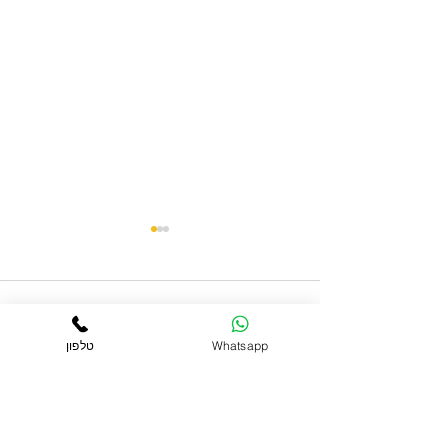
תגובות
Whatsapp
טלפון
סליחה, חרטה וברכות
כתיבת תגובה...